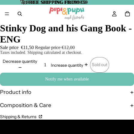
🚀
🚀 FREE SHIPPING FROM €59
FREE SHIPPING FROM €59
Stinky Dog and his Gang Book -
ENG
Sale price
€11,50
Regular price
€12,00
Taxes included. Shipping calculated at checkout.
Decrease quantity
Sold out
Increase quantity
Notify me when available
Product info
Composition & Care
Shipping & Returns
Complementary Products