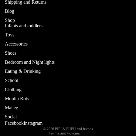
Shipping and Returns
Blog
Shop
Infants and toddlers
Toys
Accessories
Shoes
Bedroom and Night lights
Eating & Drinking
School
Refund policy
Privacy policy
Clothing
Terms of service
Moulin Roty
Shipping policy
Maileg
Contact information
Social
Cancellation policy
Facebook
Instagram
© 2026
PIPI & PUPU and friends
Terms and Policies