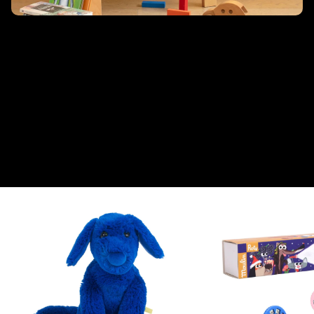
La scuola del tempo libero
Dal mondo magico dei libri per bambini nascono i peluche
dell’École des Loisirs, realizzati da Moulin Roty. Un incantevole
incontro tra letteratura e gioco: i personaggi più amati – come
Cane Puzzone, Spiaccigatto, il Lupo di Mario Ramos, Billy,
Calinours e molti altri – prendono vita in morbidi pupazzi da
coccolare. Ogni peluche è accompagnato dal libro in italiano e
dalla torcia proietta-storie ispirata alle avventure originali. Un
modo unico per far vivere le storie anche fuori dalle pagine!
From this collection
View all