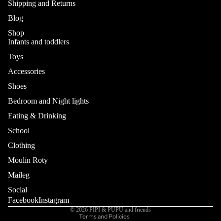
Shipping and Returns
Blog
Shop
Infants and toddlers
Toys
Accessories
Shoes
Bedroom and Night lights
Eating & Drinking
School
Refund policy
Privacy policy
Clothing
Terms of service
Moulin Roty
Shipping policy
Maileg
Contact information
Social
Cancellation policy
Facebook
Instagram
© 2026
PIPI & PUPU and friends
Terms and Policies