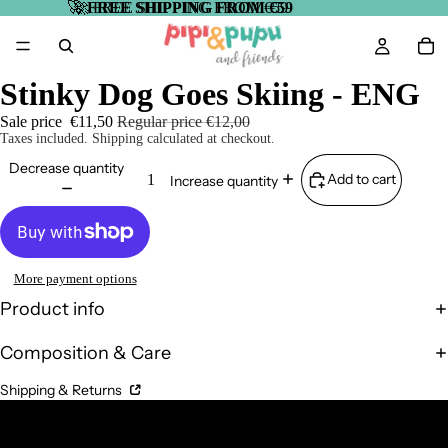
🚀
🚀 FREE SHIPPING FROM €59
FREE SHIPPING FROM €59
Stinky Dog Goes Skiing - ENG
Sale price
€11,50
Regular price
€12,00
Taxes included. Shipping calculated at checkout.
Decrease quantity
Add to cart
Increase quantity
More payment options
Product info
Composition & Care
Shipping & Returns
Complementary Products