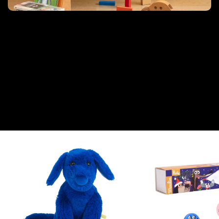
La scuola del tempo libero
Dal mondo magico dei libri per bambini nascono i peluche
dell’École des Loisirs, realizzati da Moulin Roty. Un incantevole
incontro tra letteratura e gioco: i personaggi più amati – come
Cane Puzzone, Spiaccigatto, il Lupo di Mario Ramos, Billy,
Calinours e molti altri – prendono vita in morbidi pupazzi da
coccolare. Ogni peluche è accompagnato dal libro in italiano e
dalla torcia proietta-storie ispirata alle avventure originali. Un
modo unico per far vivere le storie anche fuori dalle pagine!
From this collection
View all