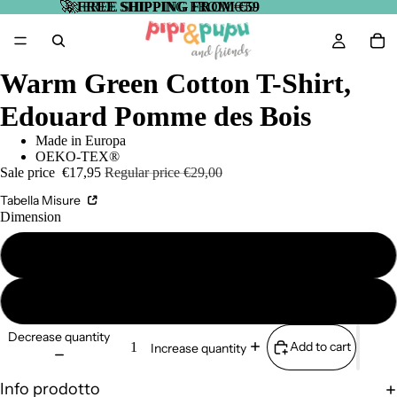
🚀
🚀 FREE SHIPPING FROM €59
FREE SHIPPING FROM €59
Warm Green Cotton T-Shirt,
Edouard Pomme des Bois
Made in Europa
OEKO-TEX®
Sale price
€17,95
Regular price
€29,00
Tabella Misure
Dimension
3 mesi
6 mesi
Decrease quantity
Add to cart
Increase quantity
Info prodotto