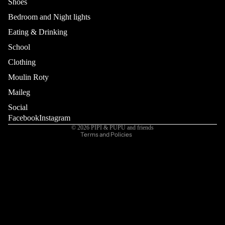
Shoes
Bedroom and Night lights
Eating & Drinking
School
Refund policy
Privacy policy
Clothing
Terms of service
Moulin Roty
Shipping policy
Maileg
Contact information
Social
Cancellation policy
Facebook
Instagram
© 2026
PIPI & PUPU and friends
Terms and Policies