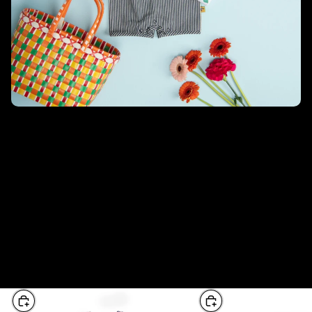
Abbigliamento Moulin Roty
Ogni collezione di abbigliamento Moulin Roty è disegnato in
Francia, con materiali scelti con cura e quindi assemblati presso i
laboratori in Portogallo e Francia.
La collezione
Les petits habits
veste i più piccoli fino a 3 anni dal
2013 con due collezioni annuali utilizzando materiali certificati
Oeko-Tex® quindi non contengono prodotti tossici per l'ambiente
o per la pelle del bambino. I vestiti sono comodi e durevoli e si
adattano perfettamente ai più piccoli.
In questa collezione
Visualizza tutto
Choose
Choose