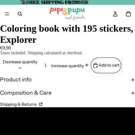
🚀
🚀 FREE SHIPPING FROM €59
FREE SHIPPING FROM €59
Coloring book with 195 stickers,
Explorer
€9,90
Taxes included. Shipping calculated at checkout.
Decrease quantity
Add to cart
Increase quantity
Product info
Composition & Care
Shipping & Returns
Complementary Products
Related products