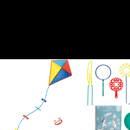
campanella… ed è subito ricreazione! Questa collezione colorata
e divertente celebra il tempo libero dei bambini – il mercoledì
pomeriggio, durante la pausa o in viaggio – con giochi creativi e
dinamici per tutti i gusti. Dai classici intramontabili ai giochi da
esterno, troverai trottole, mollette per bici con nastri colorati,
mulini a vento, set per diventare maestri del diabolo e molto altro
ancora. Per trasformare ogni momento libero in un’occasione per
divertirsi e muoversi con fantasia!
From this collection
View all