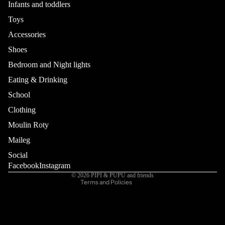
Infants and toddlers
Toys
Accessories
Shoes
Bedroom and Night lights
Eating & Drinking
School
Refund policy
Privacy policy
Clothing
Terms of service
Moulin Roty
Shipping policy
Maileg
Contact information
Social
Cancellation policy
Facebook
Instagram
© 2026
PIPI & PUPU and friends
Terms and Policies