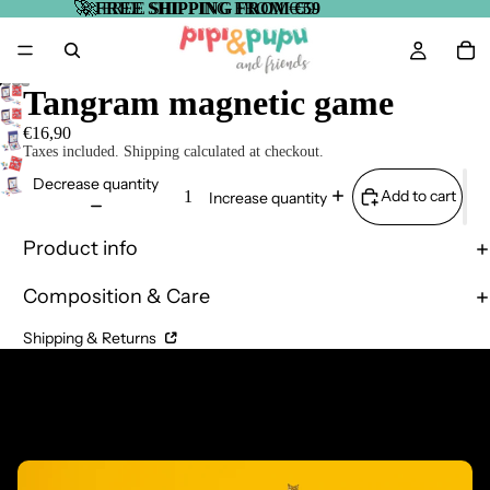
🚀
🚀 FREE SHIPPING FROM €59
FREE SHIPPING FROM €59
Tangram magnetic game
€16,90
Taxes included. Shipping calculated at checkout.
Decrease quantity
Add to cart
Increase quantity
Product info
Composition & Care
Shipping & Returns
Complementary Products
Related products