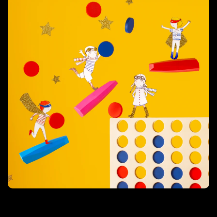
Oggi è mercoledì
È il momento di giocare tutto il pomeriggio! Driiin, suona la