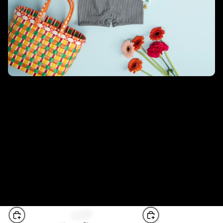
Abbigliamento Moulin Roty
Ogni collezione di abbigliamento Moulin Roty è disegnato in
Francia, con materiali scelti con cura e quindi assemblati presso i
laboratori in Portogallo e Francia.
La collezione
Les petits habits
veste i più piccoli fino a 3 anni dal
2013 con due collezioni annuali utilizzando materiali certificati
Oeko-Tex® quindi non contengono prodotti tossici per l'ambiente
o per la pelle del bambino. I vestiti sono comodi e durevoli e si
adattano perfettamente ai più piccoli.
In questa collezione
Visualizza tutto
Choose
Choose