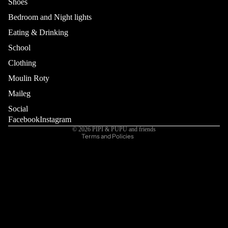
Shoes
Bedroom and Night lights
Eating & Drinking
School
Refund policy
Privacy policy
Clothing
Terms of service
Moulin Roty
Shipping policy
Maileg
Contact information
Social
Cancellation policy
Facebook
Instagram
© 2026
PIPI & PUPU and friends
Terms and Policies