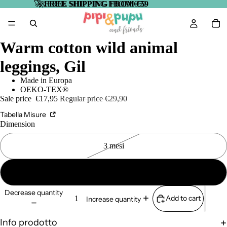
🚀
🚀 FREE SHIPPING FROM €59
FREE SHIPPING FROM €59
Warm cotton wild animal
leggings, Gil
Made in Europa
OEKO-TEX®
Sale price
€17,95
Regular price
€29,90
Tabella Misure
Dimension
3 mesi
6 mesi
Decrease quantity
Add to cart
Increase quantity
Info prodotto