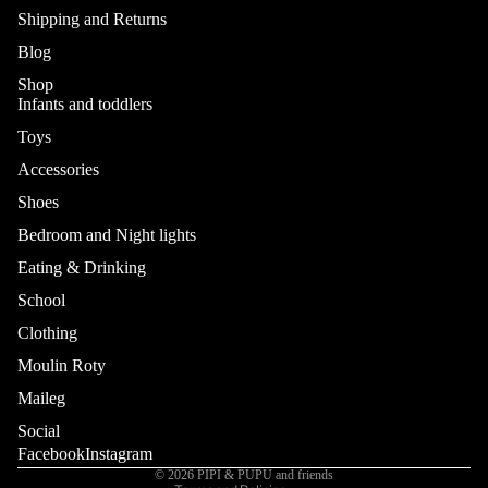
Shipping and Returns
Blog
Shop
Infants and toddlers
Toys
Accessories
Shoes
Bedroom and Night lights
Eating & Drinking
School
Refund policy
Privacy policy
Clothing
Terms of service
Moulin Roty
Shipping policy
Maileg
Contact information
Social
Cancellation policy
Facebook
Instagram
© 2026
PIPI & PUPU and friends