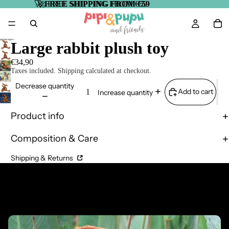
🚀
🚀 FREE SHIPPING FROM €59
FREE SHIPPING FROM €59
Large rabbit plush toy
€34,90
Taxes included. Shipping calculated at checkout.
Decrease quantity
Add to cart
Increase quantity
Product info
Composition & Care
Shipping & Returns
Complementary Products
Related products