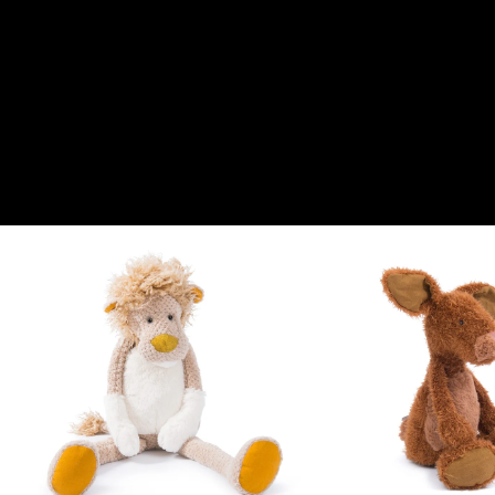
molti anni a venire… Riconoscibili a prima vista, sono gli amici
da mettere sul suo letto, fianco a fianco o uno sopra l’altro. Le
loro gambe lunghe e facili da afferrare si piegano in tutte le
direzioni, i loro corpi sono morbidissimi per coccolare il bambino
e la loro pelliccia testurizzata stimola il senso del tatto per
l'apprendimento precoce. Evocano un pizzico di nostalgia, come
se fossero modellati dal tempo come un vero giocattolo di
peluche…
From this collection